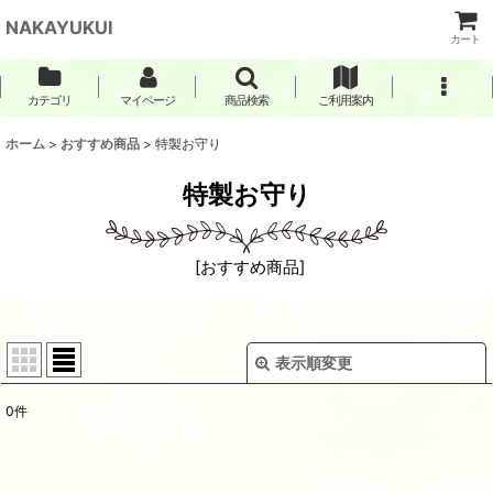
NAKAYUKUI
カート
カテゴリ
マイページ
商品検索
ご利用案内
ホーム
>
おすすめ商品
>
特製お守り
特製お守り
[
おすすめ商品
]
表示順変更
閉じる
0
件
表示数
:
並び順
: