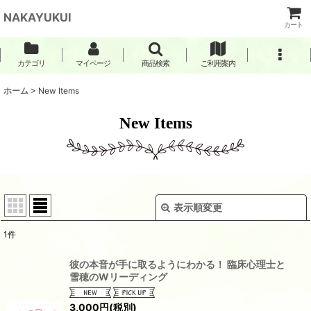
NAKAYUKUI
カート
カテゴリ
マイページ
商品検索
ご利用案内
ホーム
>
New Items
New Items
表示順変更
閉じる
1
件
表示数
:
彼の本音が手に取るようにわかる！ 臨床心理士と
雪穂のWリーディング
並び順
:
3,000
円
(税別)